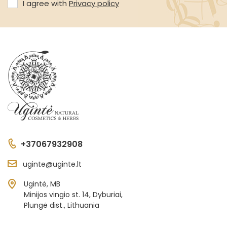
I agree with
Privacy policy
+37067932908
uginte@uginte.lt
Ugintė, MB
Minijos vingio st. 14, Dyburiai,
Plungė dist., Lithuania