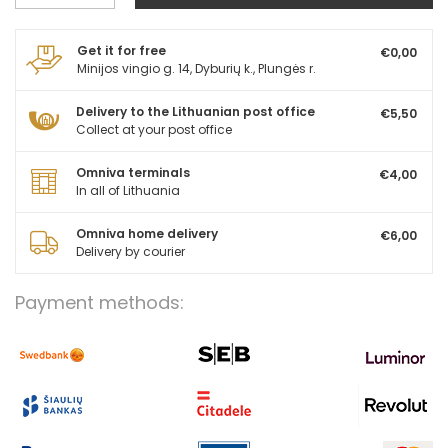
Get it for free
€0,00
Minijos vingio g. 14, Dyburių k., Plungės r.
Delivery to the Lithuanian post office
€5,50
Collect at your post office
Omniva terminals
€4,00
In all of Lithuania
Omniva home delivery
€6,00
Delivery by courier
Payment methods: