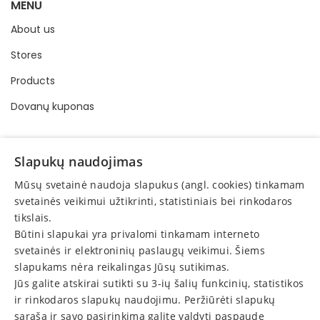
MENU
About us
Stores
Products
Dovanų kuponas
INFORMATION
Slapukų naudojimas
Buying and selling order
Mūsų svetainė naudoja slapukus (angl. cookies) tinkamam
Privacy policy
svetainės veikimui užtikrinti, statistiniais bei rinkodaros
tikslais.
Online consumer dispute resolution
Būtini slapukai yra privalomi tinkamam interneto
Protection of consumer rights
svetainės ir elektroninių paslaugų veikimui. Šiems
slapukams nėra reikalingas Jūsų sutikimas.
Return
Jūs galite atskirai sutikti su 3-ių šalių funkcinių, statistikos
Announcements
ir rinkodaros slapukų naudojimu. Peržiūrėti slapukų
sąrašą ir savo pasirinkimą galite valdyti paspaudę