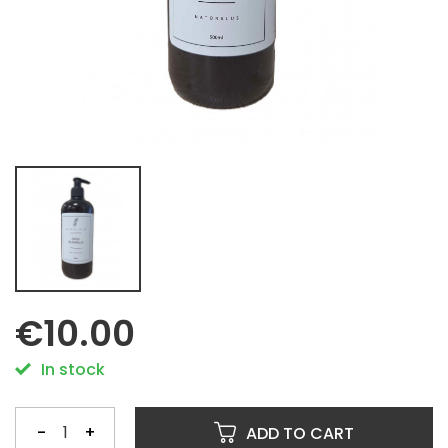
€10.00
In stock
-
+
ADD TO CART