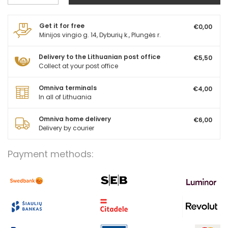
Get it for free
€0,00
Minijos vingio g. 14, Dyburių k., Plungės r.
Delivery to the Lithuanian post office
€5,50
Collect at your post office
Omniva terminals
€4,00
In all of Lithuania
Omniva home delivery
€6,00
Delivery by courier
Payment methods: