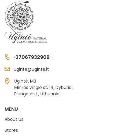
+37067932908
uginte@uginte.lt
Ugintė, MB
Minijos vingio st. 14, Dyburiai,
Plungė dist., Lithuania
MENU
About us
Stores