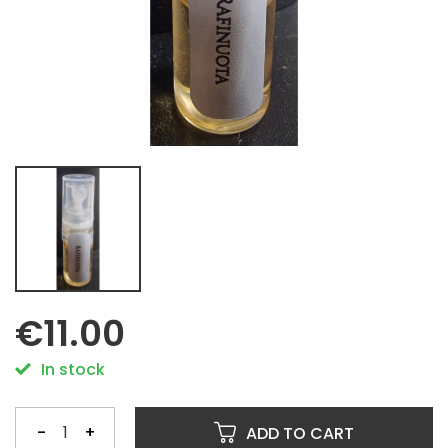
€11.00
In stock
-
+
ADD TO CART