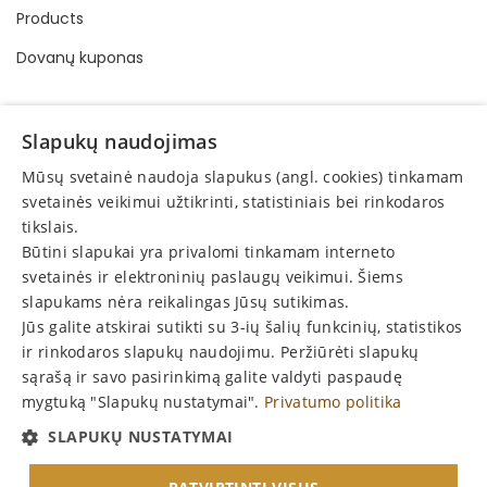
Products
Dovanų kuponas
INFORMATION
Slapukų naudojimas
Buying and selling order
Mūsų svetainė naudoja slapukus (angl. cookies) tinkamam
Privacy policy
svetainės veikimui užtikrinti, statistiniais bei rinkodaros
tikslais.
Online consumer dispute resolution
Būtini slapukai yra privalomi tinkamam interneto
Protection of consumer rights
svetainės ir elektroninių paslaugų veikimui. Šiems
slapukams nėra reikalingas Jūsų sutikimas.
Return
Jūs galite atskirai sutikti su 3-ių šalių funkcinių, statistikos
Announcements
ir rinkodaros slapukų naudojimu. Peržiūrėti slapukų
sąrašą ir savo pasirinkimą galite valdyti paspaudę
mygtuką "Slapukų nustatymai".
Privatumo politika
P
r
e
n
u
m
e
r
u
o
k
a
u
j
i
e
n
a
s
SLAPUKŲ NUSTATYMAI
N
!