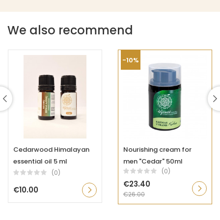
We also recommend
-10%
Cedarwood Himalayan
Nourishing cream for
essential oil 5 ml
men "Cedar" 50ml
(0)
(0)
€23.40
€10.00
€26.00