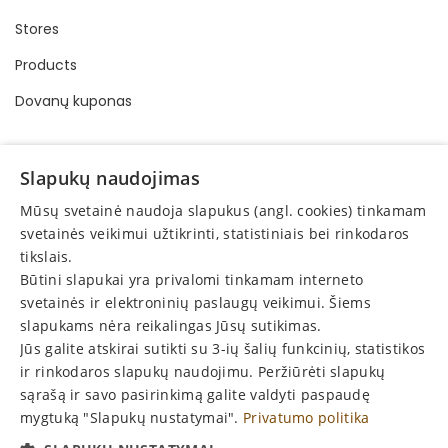
Stores
Products
Dovanų kuponas
INFORMATION
Slapukų naudojimas
Buying and selling order
Mūsų svetainė naudoja slapukus (angl. cookies) tinkamam
Privacy policy
svetainės veikimui užtikrinti, statistiniais bei rinkodaros
tikslais.
Online consumer dispute resolution
Būtini slapukai yra privalomi tinkamam interneto
Protection of consumer rights
svetainės ir elektroninių paslaugų veikimui. Šiems
slapukams nėra reikalingas Jūsų sutikimas.
Return
Jūs galite atskirai sutikti su 3-ių šalių funkcinių, statistikos
Announcements
ir rinkodaros slapukų naudojimu. Peržiūrėti slapukų
sąrašą ir savo pasirinkimą galite valdyti paspaudę
mygtuką "Slapukų nustatymai".
Privatumo politika