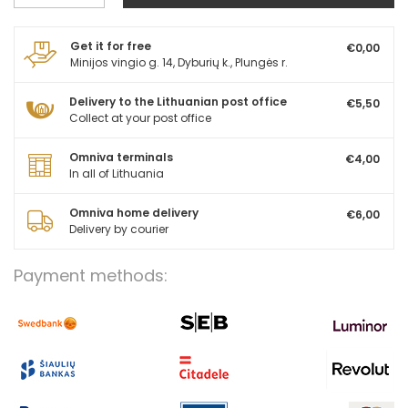
Get it for free
€0,00
Minijos vingio g. 14, Dyburių k., Plungės r.
Delivery to the Lithuanian post office
€5,50
Collect at your post office
Omniva terminals
€4,00
In all of Lithuania
Omniva home delivery
€6,00
Delivery by courier
Payment methods: