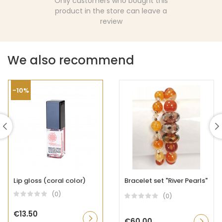
Only customers who bought this
product in the store can leave a
review
We also recommend
-10%
Lip gloss (coral color)
Bracelet set "River Pearls"
(0)
(0)
€13.50
€60.00