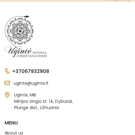
+37067932908
uginte@uginte.lt
Ugintė, MB
Minijos vingio st. 14, Dyburiai,
Plungė dist., Lithuania
MENU
About us