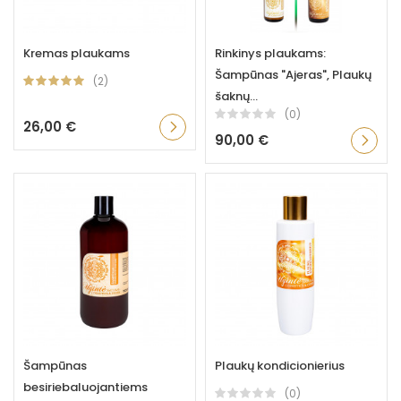
Kremas plaukams
Rinkinys plaukams:
Šampūnas "Ajeras", Plaukų
(2)
šaknų...
(0)
26,00 €
90,00 €
Šampūnas
Plaukų kondicionierius
besiriebaluojantiems
(0)