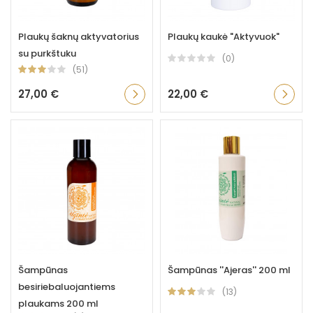
Plaukų šaknų aktyvatorius
Plaukų kaukė "Aktyvuok"
su purkštuku
(0)
(51)
27,00 €
22,00 €
Šampūnas
Šampūnas ''Ajeras'' 200 ml
besiriebaluojantiems
(13)
plaukams 200 ml