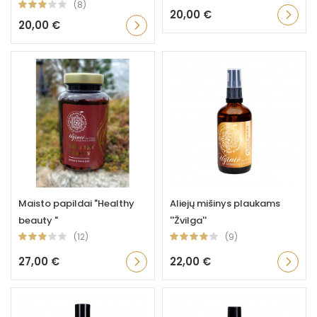
(8)
20,00 €
20,00 €
Maisto papildai "Healthy
Aliejų mišinys plaukams
beauty "
''Žvilga''
(12)
(9)
27,00 €
22,00 €