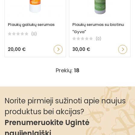
Plaukų galiukų serumas
Plaukų serumas su biotinu
"Gyva"
(0)
(0)
20,00 €
30,00 €
Prekių:
18
Norite pirmieji sužinoti apie naujus
produktus bei akcijas?
Prenumeruokite Ugintė
naujienlaiškį