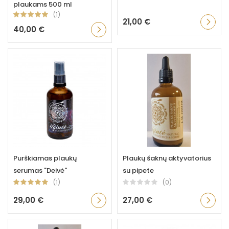
plaukams 500 ml
(1)
21,00 €
40,00 €
Purškiamas plaukų
Plaukų šaknų aktyvatorius
serumas "Deivė"
su pipete
(1)
(0)
29,00 €
27,00 €