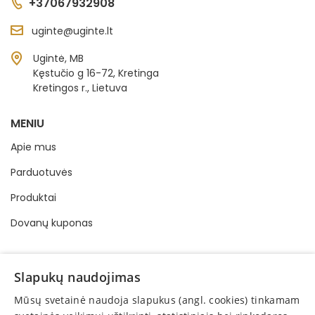
+37067932908
uginte@uginte.lt
Ugintė, MB
Kęstučio g 16-72, Kretinga
Kretingos r., Lietuva
MENIU
Apie mus
Parduotuvės
Produktai
Dovanų kuponas
INFORMACIJA
Slapukų naudojimas
Pirkimo - pardavimo taisyklės
Mūsų svetainė naudoja slapukus (angl. cookies) tinkamam
Privatumo politika