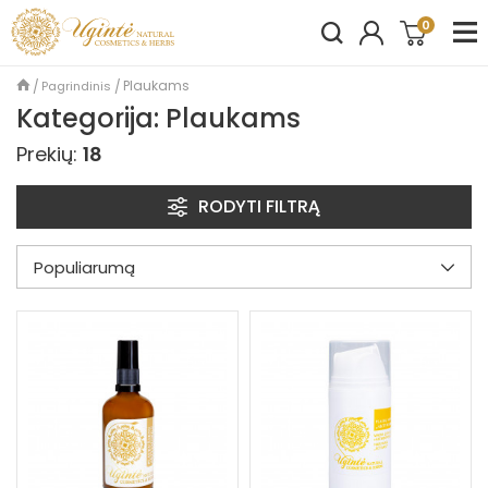
0
Plaukams
Pagrindinis
Kategorija: Plaukams
Prekių:
18
RODYTI FILTRĄ
Populiarumą