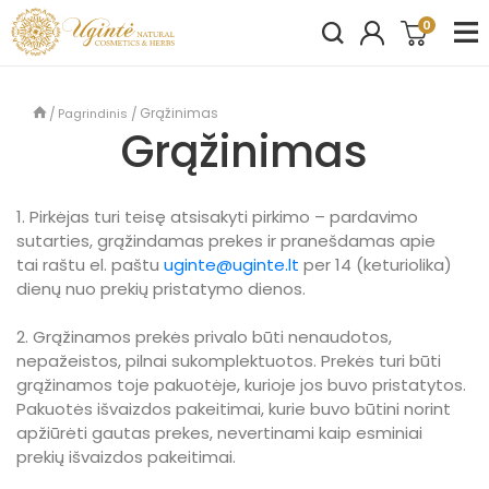
0
Grąžinimas
Pagrindinis
Grąžinimas
1. Pirkėjas turi teisę atsisakyti pirkimo – pardavimo
sutarties, grąžindamas prekes ir pranešdamas apie
tai raštu el. paštu
uginte@uginte.lt
per 14 (keturiolika)
dienų nuo prekių pristatymo dienos.
2. Grąžinamos prekės privalo būti nenaudotos,
nepažeistos, pilnai sukomplektuotos. Prekės turi būti
grąžinamos toje pakuotėje, kurioje jos buvo pristatytos.
Pakuotės išvaizdos pakeitimai, kurie buvo būtini norint
apžiūrėti gautas prekes, nevertinami kaip esminiai
prekių išvaizdos pakeitimai.