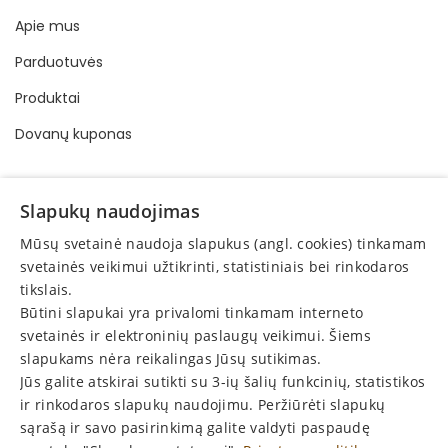
Apie mus
Parduotuvės
Produktai
Dovanų kuponas
INFORMACIJA
Slapukų naudojimas
Pirkimo - pardavimo taisyklės
Mūsų svetainė naudoja slapukus (angl. cookies) tinkamam
Privatumo politika
svetainės veikimui užtikrinti, statistiniais bei rinkodaros
tikslais.
Elektroninis vartotojų ginčų sprendimas
Būtini slapukai yra privalomi tinkamam interneto
Vartotojų teisių apsauga
svetainės ir elektroninių paslaugų veikimui. Šiems
slapukams nėra reikalingas Jūsų sutikimas.
Grąžinimas
Jūs galite atskirai sutikti su 3-ių šalių funkcinių, statistikos
Skelbimai
ir rinkodaros slapukų naudojimu. Peržiūrėti slapukų
sąrašą ir savo pasirinkimą galite valdyti paspaudę