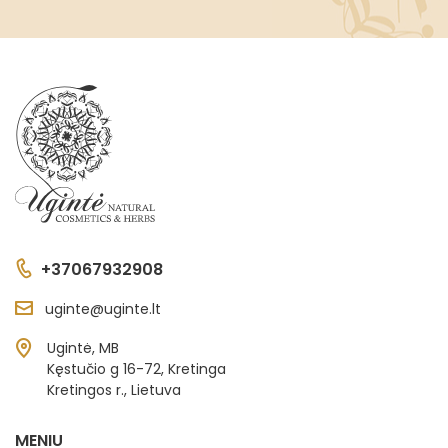
+37067932908
uginte@uginte.lt
Ugintė, MB
Kęstučio g 16-72, Kretinga
Kretingos r., Lietuva
MENIU