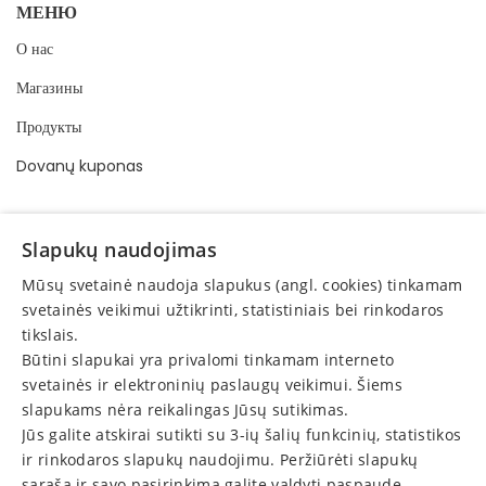
МЕНЮ
О нас
Магазины
Продукты
Dovanų kuponas
ИНФОРМАЦИЯ
Slapukų naudojimas
Правила купли-продажи
Mūsų svetainė naudoja slapukus (angl. cookies) tinkamam
Политика конфиденциальности
svetainės veikimui užtikrinti, statistiniais bei rinkodaros
tikslais.
Электронное разрешение споров по потребительским спорам
Būtini slapukai yra privalomi tinkamam interneto
Защита прав потребителей
svetainės ir elektroninių paslaugų veikimui. Šiems
slapukams nėra reikalingas Jūsų sutikimas.
Возврат
Jūs galite atskirai sutikti su 3-ių šalių funkcinių, statistikos
Объявления
ir rinkodaros slapukų naudojimu. Peržiūrėti slapukų
sąrašą ir savo pasirinkimą galite valdyti paspaudę