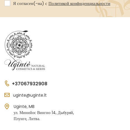
Я согласен(-на) с
Политикой конфиденциальности
+37067932908
uginte@uginte.lt
Ugintė, MB
ул. Минийос Вингио 14, Дыбуряй,
Плунге, Литва.