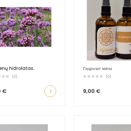
enų hidrolatas.
Гидролат мяты
(0)
(0)
0 €
9,00 €