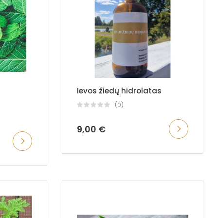
Ievos žiedų hidrolatas
(0)
9,00 €