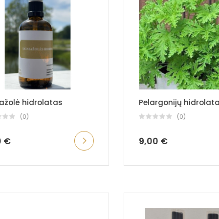
ažolė hidrolatas
Pelargonijų hidrolat
(0)
(0)
0 €
9,00 €