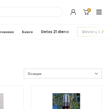
0
говония
Книги
Detox 21 diena
Dovanų kupo
Позиция