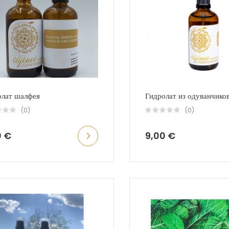
олат шалфея
Гидролат из одуванчико
(0)
(0)
0 €
9,00 €