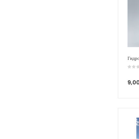
Гидр
9,0