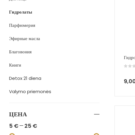
Гидролаты
Парфюмерия
Эфирные масла
Благовония
Гидр
Книги
Detox 21 diena
9,0
Valymo priemonės
ЦЕНА
5
€
25
€
—