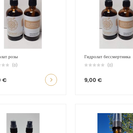
олат розы
Гидролат бессмертника
(0)
(0)
0 €
9,00 €