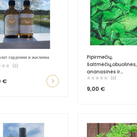
лат гардении и жасмина
Pipirmečių,
šaltmėčių,obuolinės,
(0)
ananasinės ir...
(0)
0 €
9,00 €