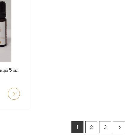
рицы 5 мл
1
2
3