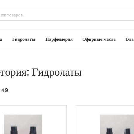
а
Гидролаты
Парфюмерия
Эфирные масла
Бла
егория: Гидролаты
:
49