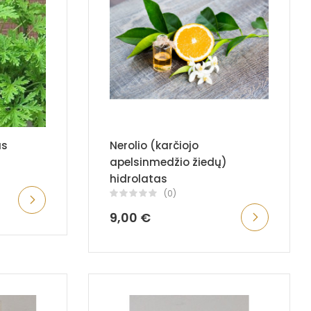
as
Nerolio (karčiojo
apelsinmedžio žiedų)
hidrolatas
(0)
9,00 €