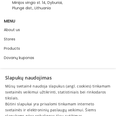
Minijos vingio st. 14, Dyburiai,
Plungė dist., Lithuania
MENU
About us
Stores
Products
Dovanų kuponas
INFORMATION
Slapukų naudojimas
Buying and selling order
Mūsų svetainė naudoja slapukus (angl. cookies) tinkamam
Privacy policy
svetainės veikimui užtikrinti, statistiniais bei rinkodaros
tikslais.
Online consumer dispute resolution
Būtini slapukai yra privalomi tinkamam interneto
Protection of consumer rights
svetainės ir elektroninių paslaugų veikimui. Šiems
slapukams nėra reikalingas Jūsų sutikimas.