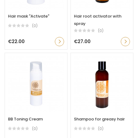
Hair mask "Activate"
Hair root activator with
spray
(0)
(0)
€22.00
€27.00
BB Toning Cream
Shampoo for greasy hair
(0)
(0)