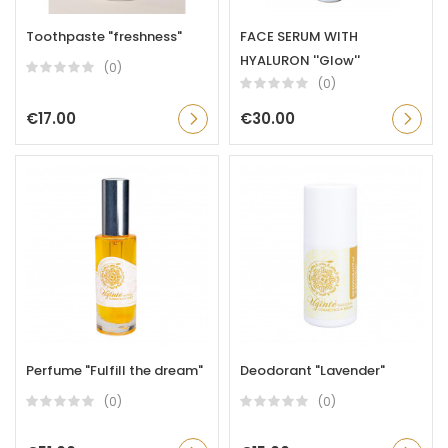
Toothpaste "freshness"
FACE SERUM WITH
HYALURON ''Glow''
(0)
(0)
€17.00
€30.00
Perfume "Fulfill the dream"
Deodorant "Lavender"
(0)
(0)