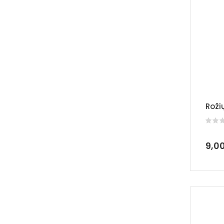
Roži
9,0