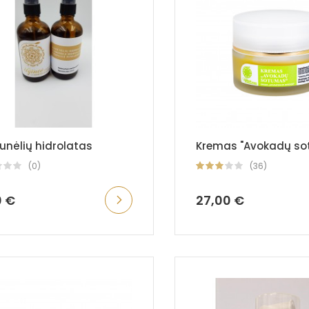
nėlių hidrolatas
Kremas "Avokadų s
(0)
(36)
0 €
27,00 €