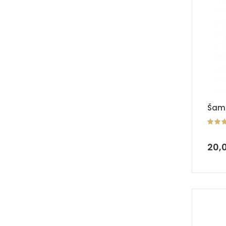
Šamp
20,