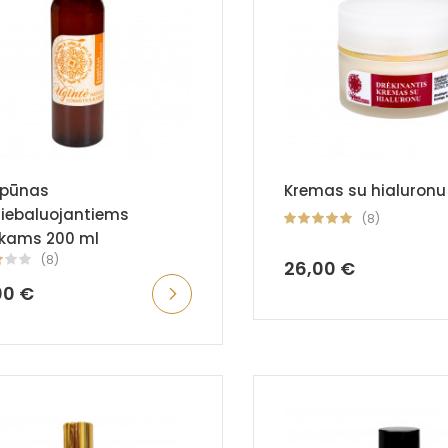
pūnas
Kremas su hialuronu
riebaluojantiems
(8)
kams 200 ml
(8)
26,00 €
00 €