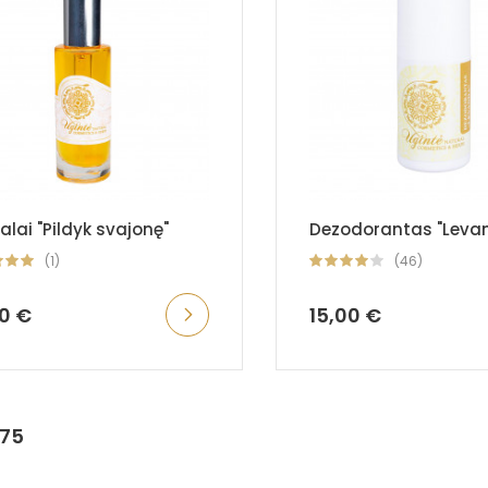
alai "Pildyk svajonę"
Dezodorantas "Leva
(1)
(46)
00 €
15,00 €
175