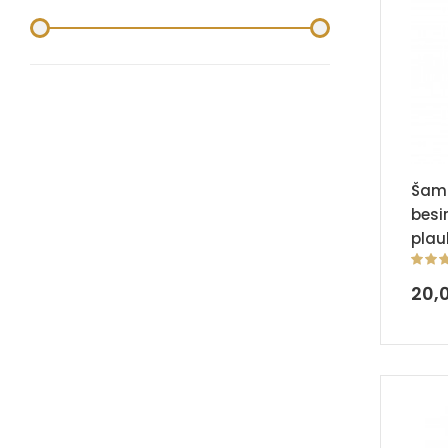
Šam
besi
plau
20,