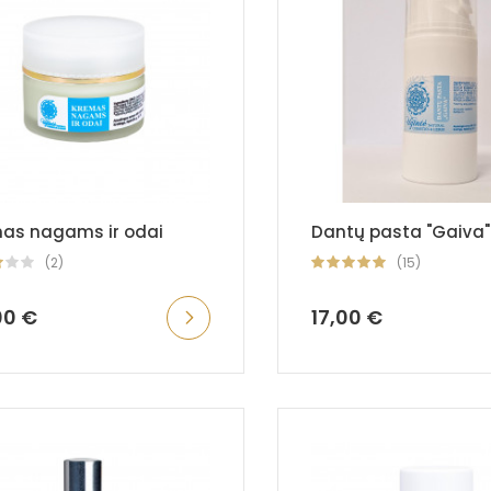
as nagams ir odai
Dantų pasta "Gaiva"
(2)
(15)
00 €
17,00 €