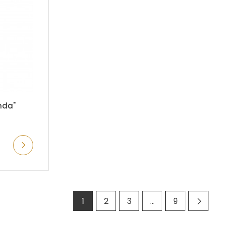
nda"
1
2
3
…
9