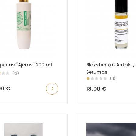
ūnas ''Ajeras'' 200 ml
Blakstienų ir Antakių
Serumas
(13)
(11)
00 €
18,00 €