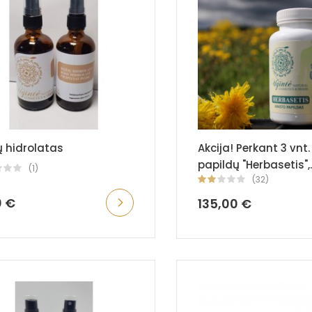
ų hidrolatas
Akcija! Perkant 3 vnt
papildų "Herbasetis",..
(1)
(32)
0 €
135,00 €