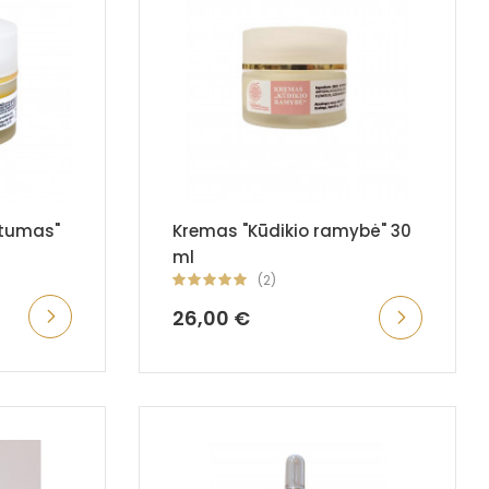
otumas"
Kremas "Kūdikio ramybė" 30
ml
(2)
26,00 €