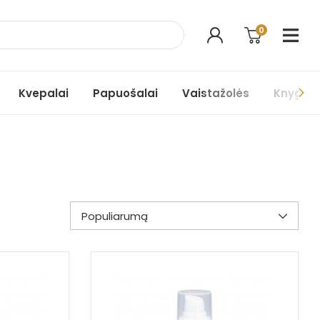
0
Kvepalai
Papuošalai
Vaistažolės
Knygos
Populiarumą