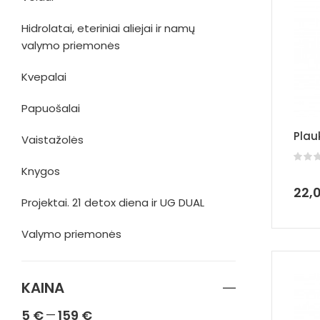
Hidrolatai, eteriniai aliejai ir namų
valymo priemonės
Kvepalai
Papuošalai
Plau
Vaistažolės
Knygos
22,
Projektai. 21 detox diena ir UG DUAL
Valymo priemonės
KAINA
5
€
159
€
—