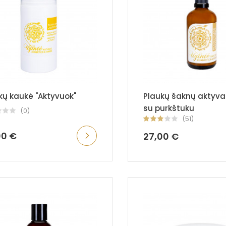
kų kaukė "Aktyvuok"
Plaukų šaknų aktyva
su purkštuku
(0)
(51)
00 €
27,00 €