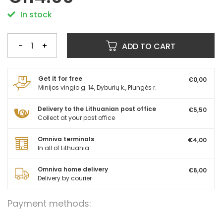
In stock
-
+
ADD TO CART
Get it for free
€0,00
Minijos vingio g. 14, Dyburių k., Plungės r.
Delivery to the Lithuanian post office
€5,50
Collect at your post office
Omniva terminals
€4,00
In all of Lithuania
Omniva home delivery
€6,00
Delivery by courier
Payment methods: