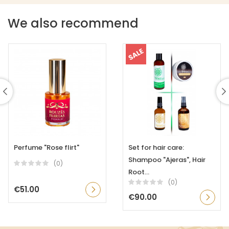
We also recommend
Perfume "Rose flirt"
Set for hair care:
Shampoo "Ajeras", Hair
(0)
Root...
(0)
€51.00
€90.00