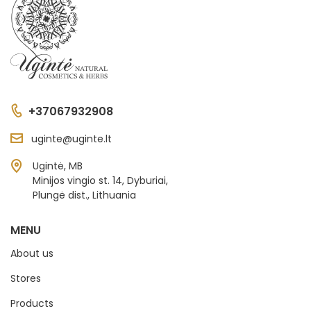
+37067932908
uginte@uginte.lt
Ugintė, MB
Minijos vingio st. 14, Dyburiai,
Plungė dist., Lithuania
MENU
About us
Stores
Products