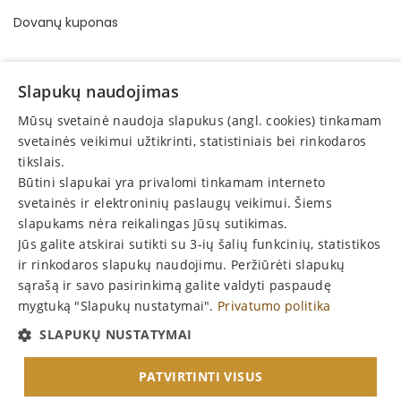
Dovanų kuponas
INFORMATION
Slapukų naudojimas
Buying and selling order
Mūsų svetainė naudoja slapukus (angl. cookies) tinkamam
Privacy policy
svetainės veikimui užtikrinti, statistiniais bei rinkodaros
tikslais.
Online consumer dispute resolution
Būtini slapukai yra privalomi tinkamam interneto
Protection of consumer rights
svetainės ir elektroninių paslaugų veikimui. Šiems
slapukams nėra reikalingas Jūsų sutikimas.
Return
Jūs galite atskirai sutikti su 3-ių šalių funkcinių, statistikos
Announcements
ir rinkodaros slapukų naudojimu. Peržiūrėti slapukų
sąrašą ir savo pasirinkimą galite valdyti paspaudę
mygtuką "Slapukų nustatymai".
Privatumo politika
P
r
e
n
u
m
e
r
u
o
k
a
u
j
i
e
n
a
s
SLAPUKŲ NUSTATYMAI
N
!
PATVIRTINTI VISUS
© 2026 UGINTĖ, MB. All rights reserved.
Created by: