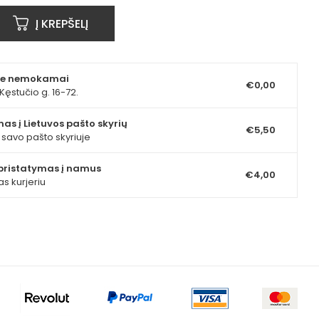
Į KREPŠELĮ
ite nemokamai
€0,00
Kęstučio g. 16-72.
as į Lietuvos pašto skyrių
€5,50
e savo pašto skyriuje
pristatymas į namus
€4,00
as kurjeriu