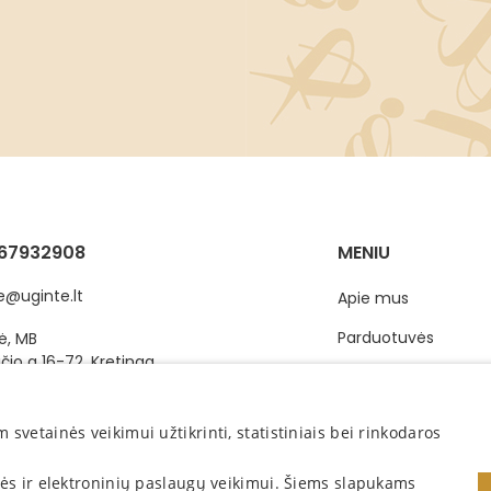
67932908
MENIU
e@uginte.lt
Apie mus
Parduotuvės
ė, MB
čio g 16-72, Kretinga
Produktai
gos r., Lietuva
Dovanų kuponas
vetainės veikimui užtikrinti, statistiniais bei rinkodaros
nės ir elektroninių paslaugų veikimui. Šiems slapukams