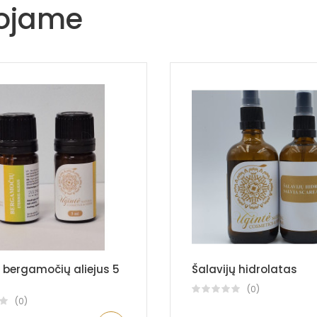
uojame
s bergamočių aliejus 5
Šalavijų hidrolatas
(0)
(0)