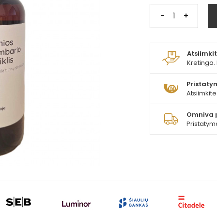
-
+
Atsiimk
Kretinga. 
Pristatym
Atsiimkit
Omniva 
Pristatym