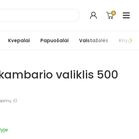
0
Kvepalai
Papuošalai
Vaistažolės
Knygos
kambario valiklis 500
iepimų:
0
)
yje