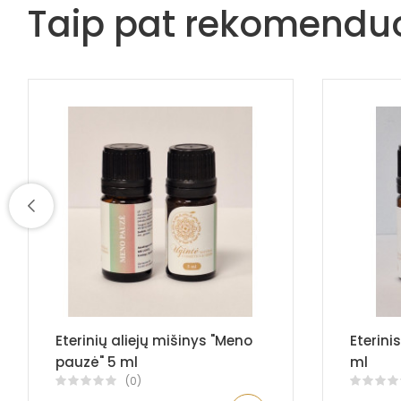
Taip pat rekomend
Eterinių aliejų mišinys "Meno
Eterini
pauzė" 5 ml
ml
(0)