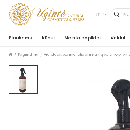
LT
Plaukams
Kūnui
Maisto papildai
Veidui
Pagrindinis
Hidrolatai, eteriniai aliejai ir namų valymo prie