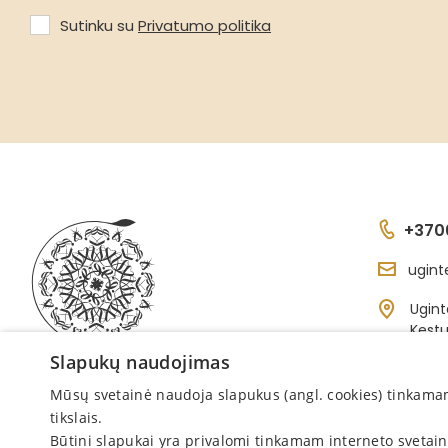
Sutinku su
Privatumo politika
+370
ugint
Ugint
Kęstu
Kretin
Slapukų naudojimas
Mūsų svetainė naudoja slapukus (angl. cookies) tinkamam s
tikslais.
Būtini slapukai yra privalomi tinkamam interneto svetai