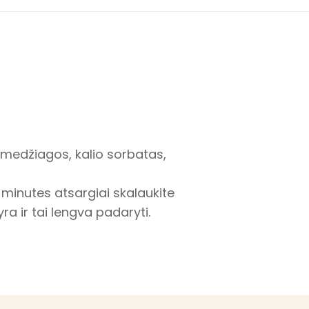
s medžiagos, kalio sorbatas,
s minutes atsargiai skalaukite
yra ir tai lengva padaryti.