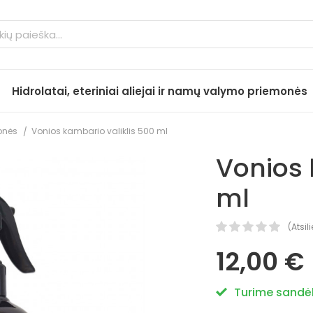
Hidrolatai, eteriniai aliejai ir namų valymo priemonės
monės
Vonios kambario valiklis 500 ml
Vonios 
ml
(
Atsil
12,00 €
Turime sandėl