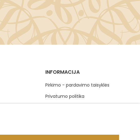
INFORMACIJA
Pirkimo - pardavimo taisyklės
Privatumo politika
Elektroninis vartotojų ginčų sprendimas
Vartotojų teisių apsauga
Grąžinimas