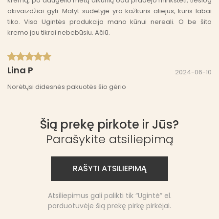
kremą, po daugelio metų alkūnių oda pradėjo minkštėti, tiesiog
akivaizdžiai gyti. Matyt sudėtyje yra kažkuris aliejus, kuris labai
tiko. Visa Ugintės produkcija mano kūnui nereali. O be šito
kremo jau tikrai nebebūsiu. Ačiū.
Lina P
2024-06-10
Norėtųsi didesnės pakuotės šio gėrio
Šią prekę pirkote ir Jūs?
Roberta S
2024-01-26
Parašykite atsiliepimą
Sis kremas yra stebuklas. Jis man padejo keloidiniu randu
mazinime. Kas nezino tai labai agresyvaus tipo randai. Ne tik
padejo randu mazinime, bet taip pat paliko odos svytejimo ir
RAŠYTI ATSILIEPIMĄ
skaistumo efekta!
Atsiliepimus gali palikti tik “Ugintė” el.
parduotuvėje šią prekę pirkę pirkėjai.
Renata L
2023-12-28