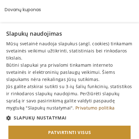
Dovanų kuponas
INFORMACIJA
Slapukų naudojimas
Pirkimo - pardavimo taisyklės
Mūsų svetainė naudoja slapukus (angl. cookies) tinkamam
Privatumo politika
svetainės veikimui užtikrinti, statistiniais bei rinkodaros
tikslais.
Elektroninis vartotojų ginčų sprendimas
Būtini slapukai yra privalomi tinkamam interneto
Vartotojų teisių apsauga
svetainės ir elektroninių paslaugų veikimui. Šiems
slapukams nėra reikalingas Jūsų sutikimas.
Grąžinimas
Jūs galite atskirai sutikti su 3-ių šalių funkcinių, statistikos
Skelbimai
ir rinkodaros slapukų naudojimu. Peržiūrėti slapukų
sąrašą ir savo pasirinkimą galite valdyti paspaudę
mygtuką "Slapukų nustatymai".
Privatumo politika
P
r
e
n
u
m
e
r
u
o
k
a
u
j
i
e
n
a
s
SLAPUKŲ NUSTATYMAI
N
!
PATVIRTINTI VISUS
© 2026 UGINTĖ, MB. Visos teisės saugomos.