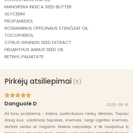
MANGIFERA INDICA SEED BUTTER
GLYCERIN
PROPANEDIOL
ROSMARINUS OFFICINALIS STEM/LEAF OIL
TOCOPHEROL
CITRUS GRANDIS SEED EXTRACT
HELIANTHUS ANNUS SEED OIL
RETINYL PALMITATE
Pirkėjų atsiliepimai
(5)
Danguolė D
2025-09-16
Aš turiu problemą - kietos, suskirdusios rankų alkūnės. Tepiau
daug kuo: vaistiniais tepalais, kremais, netgi Ugintės kremais,
skirtais veidui ar nagams. Niekas nepadėjo. Ir tik nusipirkus šį