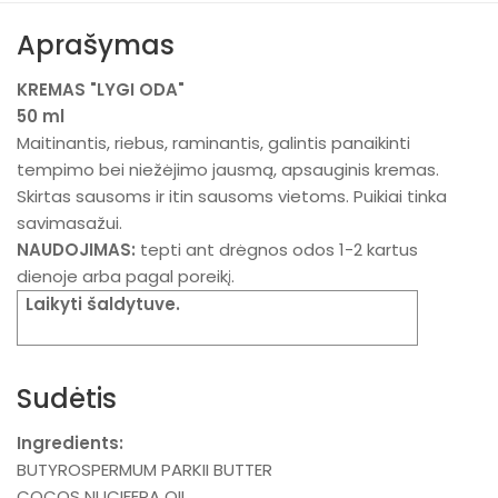
Aprašymas
KREMAS "LYGI ODA"
50 ml
Maitinantis, riebus, raminantis, galintis panaikinti
tempimo bei niežėjimo jausmą, apsauginis kremas.
Skirtas sausoms ir itin sausoms vietoms. Puikiai tinka
savimasažui.
NAUDOJIMAS:
tepti ant drėgnos odos 1-2 kartus
dienoje arba pagal poreikį.
Laikyti šaldytuve.
Sudėtis
Ingredients:
BUTYROSPERMUM PARKII BUTTER
COCOS NUCIFERA OIL