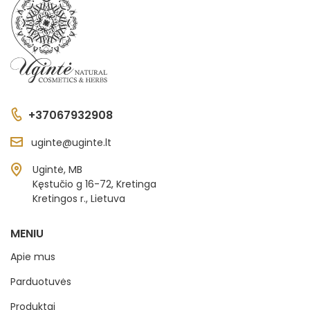
+37067932908
uginte@uginte.lt
Ugintė, MB
Kęstučio g 16-72, Kretinga
Kretingos r., Lietuva
MENIU
Apie mus
Parduotuvės
Produktai