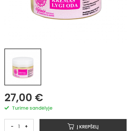
27,00 €
Turime sandėlyje
-
+
Į KREPŠELĮ