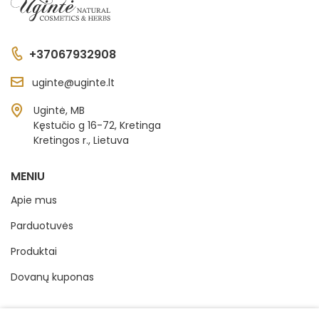
+37067932908
uginte@uginte.lt
Ugintė, MB
Kęstučio g 16-72, Kretinga
Kretingos r., Lietuva
MENIU
Apie mus
Parduotuvės
Produktai
Dovanų kuponas
INFORMACIJA