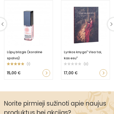
Lūpų blizgis (koralinė
Lyrikos knyga" Visa tai,
spalva)
kas esu"
(1)
(0)
15,00 €
17,00 €
Norite pirmieji sužinoti apie naujus
produktus bei akcijas?