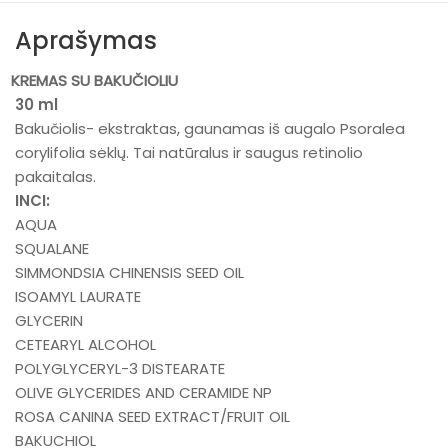
Aprašymas
KREMAS SU BAKUČIOLIU
30 ml
Bakučiolis- ekstraktas, gaunamas iš augalo Psoralea
corylifolia sėklų. Tai natūralus ir saugus retinolio
pakaitalas.
INCI:
AQUA
SQUALANE
SIMMONDSIA CHINENSIS SEED OIL
ISOAMYL LAURATE
GLYCERIN
CETEARYL ALCOHOL
POLYGLYCERYL-3 DISTEARATE
OLIVE GLYCERIDES AND CERAMIDE NP
ROSA CANINA SEED EXTRACT/FRUIT OIL
BAKUCHIOL