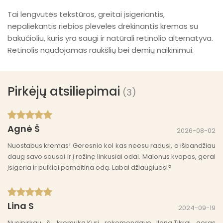
Tai lengvutės tekstūros, greitai įsigeriantis,
nepaliekantis riebios plėvelės drėkinantis kremas su
bakučioliu, kuris yra saugi ir natūrali retinolio alternatyva.
Retinolis naudojamas raukšlių bei dėmių naikinimui.
Pirkėjų atsiliepimai
(3)
Agnė Š
2026-08-02
Nuostabus kremas! Geresnio kol kas neesu radusi, o išbandžiau
daug savo sausai ir į rožinę linkusiai odai. Malonus kvapas, gerai
įsigeria ir puikiai pamaitina odą. Labai džiaugiuosi?
Lina S
2024-09-19
Nusipirkau šį kremukq.Kuri rekomendavo Ilona.Tikrai geras