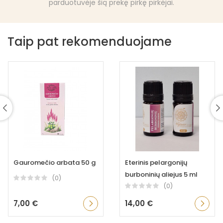
parduotuvėje šią prekę pirkę pirkėjai.
Taip pat rekomenduojame
Gauromečio arbata 50 g
Eterinis pelargonijų
burboninių aliejus 5 ml
(0)
(0)
7,00 €
14,00 €