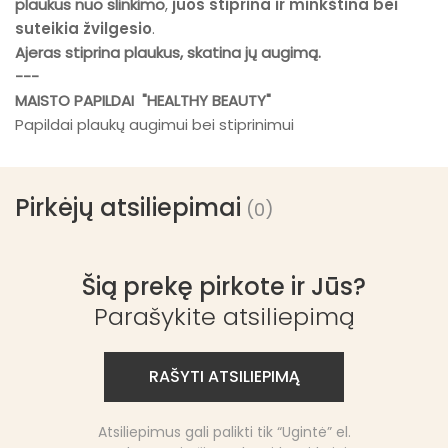
plaukus nuo slinkimo
,
juos stiprina ir minkština bei
suteikia žvilgesio
.
Ajeras stiprina
plaukus
, skatina jų augimą.
---
MAISTO PAPILDAI "
HEALTHY BEAUTY"
Papildai plaukų augimui bei stiprinimui
Pirkėjų atsiliepimai
(0)
Šią prekę pirkote ir Jūs?
Parašykite atsiliepimą
RAŠYTI ATSILIEPIMĄ
Atsiliepimus gali palikti tik “Ugintė” el.