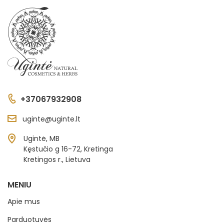
+37067932908
uginte@uginte.lt
Ugintė, MB
Kęstučio g 16-72, Kretinga
Kretingos r., Lietuva
MENIU
Apie mus
Parduotuvės