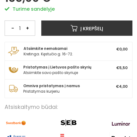
Turime sandėlyje
-
+
Į KREPŠELĮ
Atsiimkite nemokamai
€0,00
Kretinga. Kęstučio g. 16-72.
Pristatymas į Lietuvos pašto skyrių
€5,50
Atsiimkite savo pašto skyriuje
Omniva pristatymas į namus
€4,00
Pristatymas kurjeriu
Atsiskaitymo būdai: