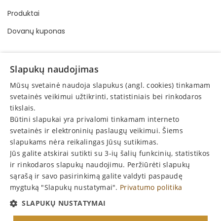
Produktai
Dovanų kuponas
INFORMACIJA
Slapukų naudojimas
Pirkimo - pardavimo taisyklės
Mūsų svetainė naudoja slapukus (angl. cookies) tinkamam
Privatumo politika
svetainės veikimui užtikrinti, statistiniais bei rinkodaros
tikslais.
Elektroninis vartotojų ginčų sprendimas
Būtini slapukai yra privalomi tinkamam interneto
Vartotojų teisių apsauga
svetainės ir elektroninių paslaugų veikimui. Šiems
slapukams nėra reikalingas Jūsų sutikimas.
Grąžinimas
Jūs galite atskirai sutikti su 3-ių šalių funkcinių, statistikos
Skelbimai
ir rinkodaros slapukų naudojimu. Peržiūrėti slapukų
sąrašą ir savo pasirinkimą galite valdyti paspaudę
mygtuką "Slapukų nustatymai".
Privatumo politika
SLAPUKŲ NUSTATYMAI