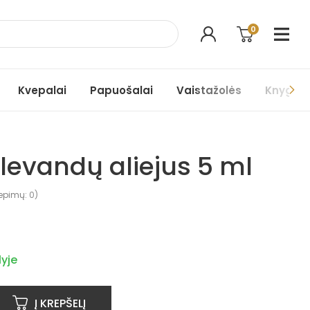
0
Kvepalai
Papuošalai
Vaistažolės
Knygos
s levandų aliejus 5 ml
iepimų:
0
)
yje
Į KREPŠELĮ