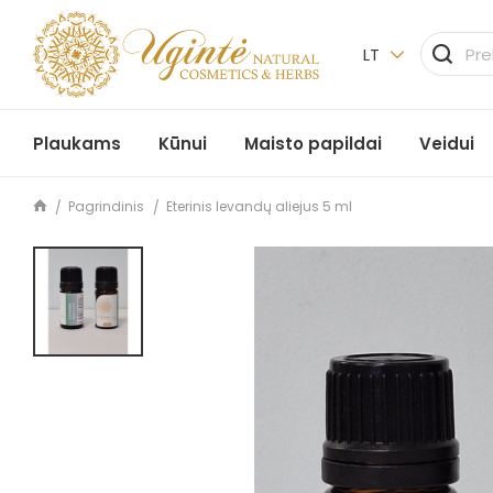
LT
Plaukams
Kūnui
Maisto papildai
Veidui
Pagrindinis
Eterinis levandų aliejus 5 ml