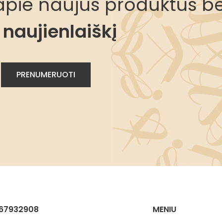
i apie naujus produktus be
naujienlaiškį
67932908
MENIU