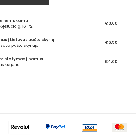
ite nemokamai
€0,00
Kęstučio g. 16-72.
as į Lietuvos pašto skyrių
€5,50
e savo pašto skyriuje
pristatymas į namus
€4,00
as kurjeriu