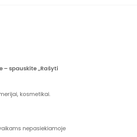
je – spauskite „Rašyti
merijai, kosmetikai.
, vaikams
nepasiekiamoje