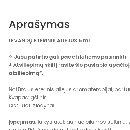
Aprašymas
LEVANDŲ ETERINIS ALIEJUS 5 ml
⭐
Jūsų patirtis gali padėti kitiems pasirinkti.
⬇️
Atsiliepimų skiltį rasite šio puslapio apačio
atsiliepimą“.
Natūralus eterinis aliejus aromaterapijai, parfu
Kvapas: gėlinis
Distiliuoti žiedynai
Įspėjimas
: laikyti atokiau nuo šilumos šaltinių
vietoje. Prieš naudojant ant odos skiesti.