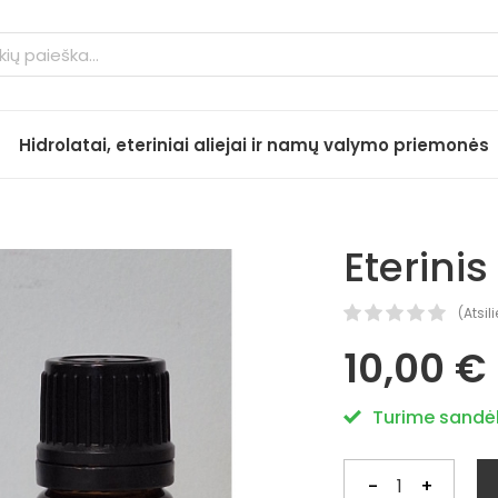
Hidrolatai, eteriniai aliejai ir namų valymo priemonės
Eterini
(
Atsil
10,00 €
Turime sandėl
-
+