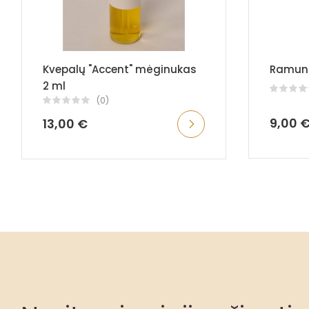
Kvepalų "Accent" mėginukas
Ramunė
2 ml
(0)
9,00 
13,00 €