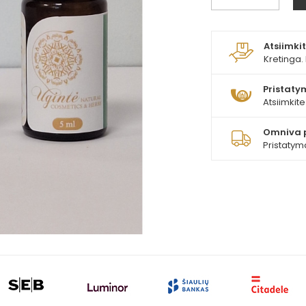
Atsiimk
Kretinga. 
Pristatym
Atsiimkit
Omniva 
Pristatym