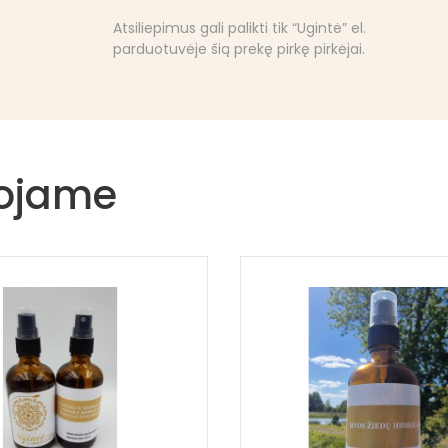
Atsiliepimus gali palikti tik “Ugintė” el.
parduotuvėje šią prekę pirkę pirkėjai.
uojame