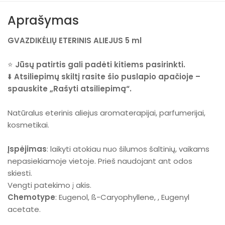
Aprašymas
GVAZDIKĖLIŲ ETERINIS ALIEJUS 5 ml
⭐
Jūsų patirtis gali padėti kitiems pasirinkti.
⬇️
Atsiliepimų skiltį rasite šio puslapio apačioje –
spauskite „Rašyti atsiliepimą“.
Natūralus eterinis aliejus aromaterapijai, parfumerijai,
kosmetikai.
Įspėjimas
: laikyti atokiau nuo šilumos šaltinių, vaikams
nepasiekiamoje vietoje. Prieš naudojant ant odos
skiesti.
Vengti patekimo į akis.
Chemotype
: Eugenol, ß-Caryophyllene, , Eugenyl
acetate.