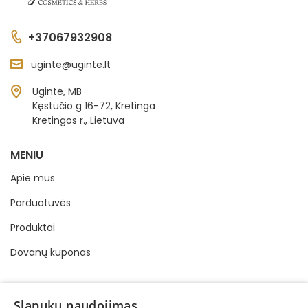
+37067932908
uginte@uginte.lt
Ugintė, MB
Kęstučio g 16-72, Kretinga
Kretingos r., Lietuva
MENIU
Apie mus
Parduotuvės
Produktai
Dovanų kuponas
INFORMACIJA
Slapukų naudojimas