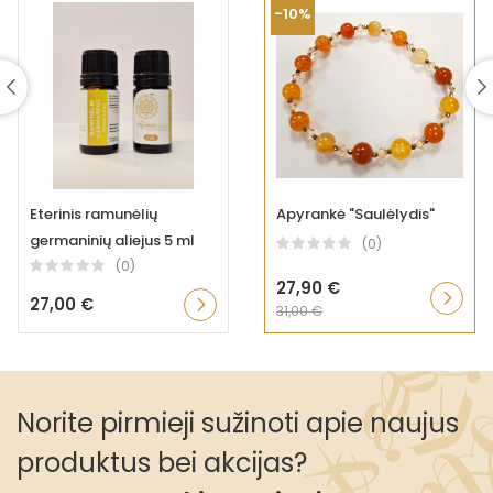
-10%
Eterinis ramunėlių
Apyrankė "Saulėlydis"
germaninių aliejus 5 ml
(0)
(0)
27,90 €
27,00 €
31,00 €
Norite pirmieji sužinoti apie naujus
produktus bei akcijas?