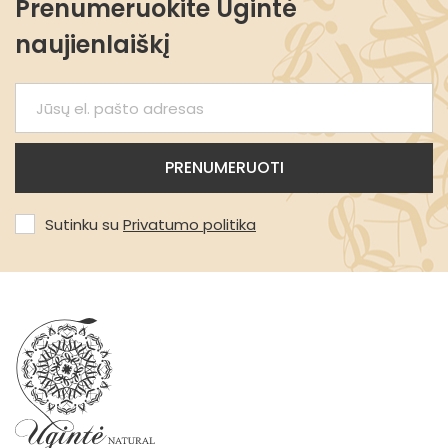
Prenumeruokite Ugintė
naujienlaiškį
Sutinku su
Privatumo politika