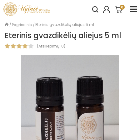
0
Eterinis gvazdikėlių aliejus 5 ml
Pagrindinis
Eterinis gvazdikėlių aliejus 5 ml
(
Atsiliepimų:
0
)