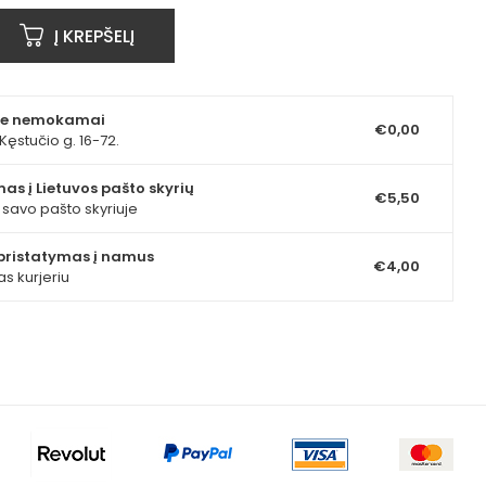
Į KREPŠELĮ
ite nemokamai
€0,00
Kęstučio g. 16-72.
as į Lietuvos pašto skyrių
€5,50
e savo pašto skyriuje
pristatymas į namus
€4,00
as kurjeriu