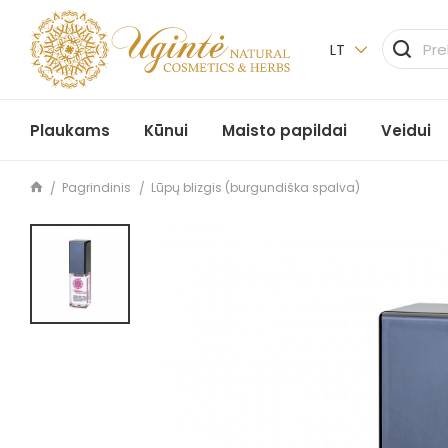
LT
Plaukams
Kūnui
Maisto papildai
Veidui
Pagrindinis
Lūpų blizgis (burgundiška spalva)