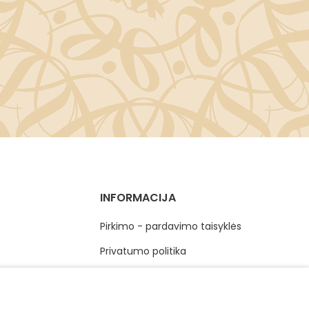
INFORMACIJA
Pirkimo - pardavimo taisyklės
Privatumo politika
Elektroninis vartotojų ginčų sprendimas
Vartotojų teisių apsauga