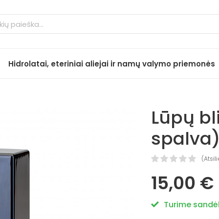
Hidrolatai, eteriniai aliejai ir namų valymo priemonės
Lūpų bl
spalva
(
Atsil
15,00 €
Turime sandėl