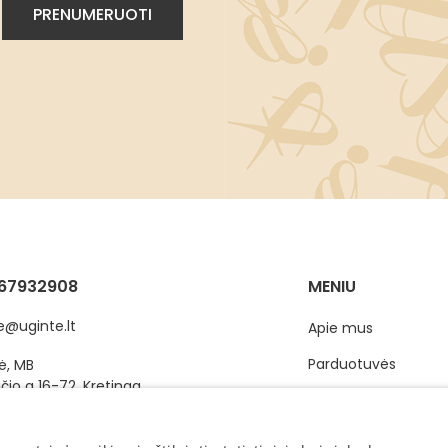
67932908
MENIU
e@uginte.lt
Apie mus
Parduotuvės
ė, MB
čio g 16-72, Kretinga
Produktai
gos r., Lietuva
Dovanų kuponas