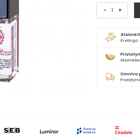
-
+
Atsiimk
Kretinga. 
Pristatym
Atsiimkit
Omniva 
Pristatym