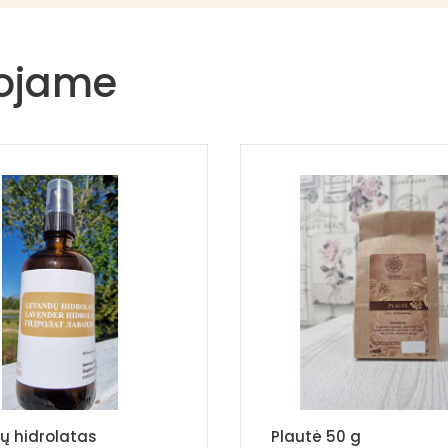
uojame
ų hidrolatas
Plautė 50 g