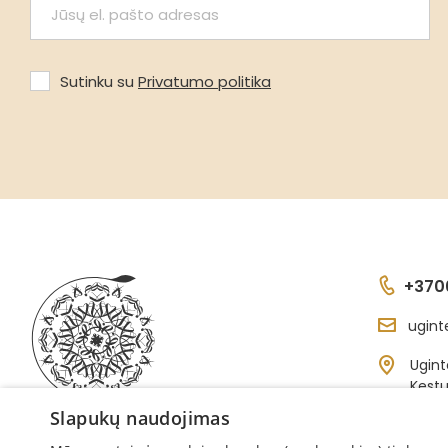
Sutinku su
Privatumo politika
+370
ugint
Ugint
Kęstu
Kretin
Slapukų naudojimas