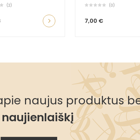
(2)
(0)
€
7,00 €
i apie naujus produktus be
naujienlaiškį