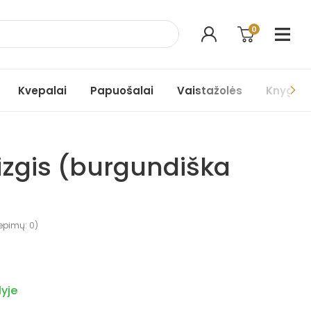
0
Kvepalai
Papuošalai
Vaistažolės
Knygos
izgis (burgundiška
)
iepimų:
0
)
yje