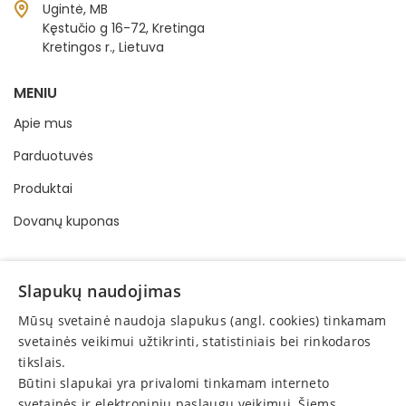
Ugintė, MB
Kęstučio g 16-72, Kretinga
Kretingos r., Lietuva
MENIU
Apie mus
Parduotuvės
Produktai
Dovanų kuponas
INFORMACIJA
Slapukų naudojimas
Pirkimo - pardavimo taisyklės
Mūsų svetainė naudoja slapukus (angl. cookies) tinkamam
Privatumo politika
svetainės veikimui užtikrinti, statistiniais bei rinkodaros
tikslais.
Elektroninis vartotojų ginčų sprendimas
Būtini slapukai yra privalomi tinkamam interneto
Vartotojų teisių apsauga
svetainės ir elektroninių paslaugų veikimui. Šiems