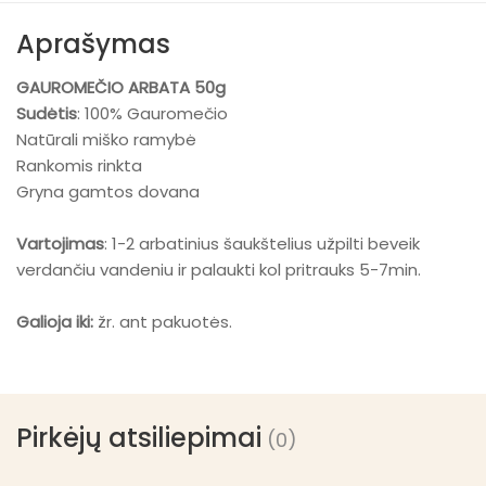
Aprašymas
GAUROMEČIO ARBATA 50g
Sudėtis
: 100% Gauromečio
Natūrali miško ramybė
Rankomis rinkta
Gryna gamtos dovana
Vartojimas
: 1-2 arbatinius šaukštelius užpilti beveik
verdančiu vandeniu ir palaukti kol pritrauks 5-7min.
Galioja iki:
žr. ant pakuotės.
Pirkėjų atsiliepimai
(0)