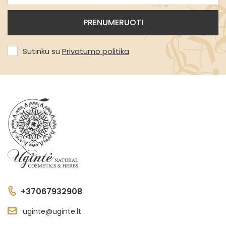
Sutinku su
Privatumo politika
+37067932908
uginte@uginte.lt