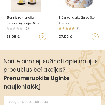
Eterinis ramunėlių
Bičių korių akučių vaško
romaninių aliejus 5 ml
kremas
(0)
(1)
25,00 €
37,00 €
Norite pirmieji sužinoti apie naujus
produktus bei akcijas?
Prenumeruokite Ugintė
naujienlaiškį